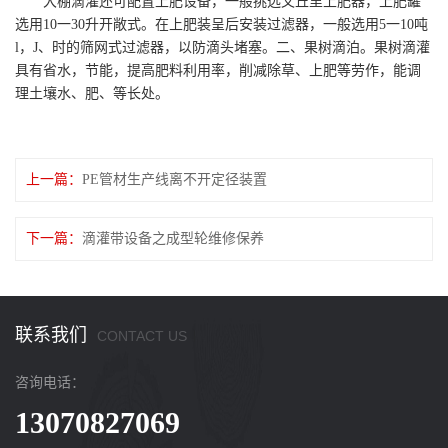
大棚滴灌还可配置上肥设备，一般挑选文丘里上肥器，上肥罐
选用10一30升开敞式。在上肥装呈后安装过滤器，一般选用5一10吨
l，J、时的筛网式过滤器，以防滴头堵塞。二、果树滴泊。果树滴灌
具有省水，节能，提高肥料利用率，削减除草、上肥等劳作，能调
理土壤水、肥、等长处。
上一篇：
PE管材生产线离不开定径装置
下一篇：
滴灌带设备之成型轮维修保养
联系我们
CONTACT US
咨询电话：
13070827069