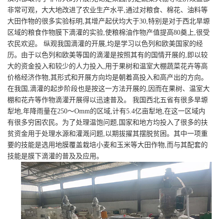
非常可观，大大地改进了农业生产水平,通过对粮食、棉花、油料等
大田作物的很多实验标明,其增产起伏均大于30,特别是对于西北旱塬
区域的粮食作物膜下滴灌的实验,使粮棉油作物产值提高80奠上,很受
农民欢迎。 纵观我国滴灌的开展,均是学习以色列和欧美国家的经
历。由于以色列和欧美等国的滴灌是按照其有的国情开展的,即以较
大的资金投入和较少的人力投入,用于果树和温室大棚蔬菜花卉等高
价格经济作物,其形式和开展方向均是朝着高投入和高产出的方向。
在我国,滴灌的起步阶段也是按这一方法开展的,因而在果树、温室大
棚和花卉等作物滴灌开展得以迅速普及。 我国西北五省有很多旱塬
犁地,年降雨量在250～Omm的区域,计有5.4亿亩犁地,在这一区域内
有很多穷困农民。为了处理温饱问题,国家和地方均投入了很多的扶
贫资金用于处理水源和灌溉问题,以期拔擢其摆脱贫困。其中一项重
要的技能是选用地膜覆盖栽培小麦和玉米等大田作物,而与其配套的
技能是膜下滴灌的普及及应用。