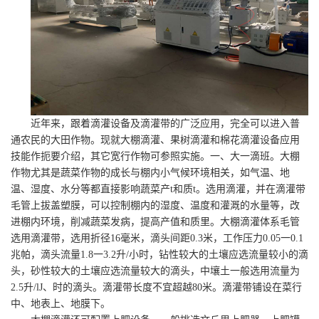
近年来，跟着滴灌设备及滴灌带的广泛应用，完全可以进入普
通农民的大田作物。现就大棚滴灌、果树滴灌和棉花滴灌设备应用
技能作扼要介绍，其它宽行作物可参照实施。一、大一滴班。大棚
作物尤其是蔬菜作物的成长与棚内小气候环境相关，如气温、地
温、湿度、水分等都直接影响蔬菜产t和质t。选用滴灌，并在滴灌带
毛管上拔盖塑膜，可以控制棚内的湿度、温度和灌溉的水量等，改
进棚内环境，削减蔬菜发病，提高产值和质里。大棚滴灌体系毛管
选用滴灌带，选用折径16毫米，滴头间距0.3米，工作压力0.05一0.1
兆帕，滴头流量1.8一3.2升/小时，钻性较大的土壤应选流量较小的滴
头，砂性较大的土壤应选流量较大的滴头，中壤土一般选用流量为
2.5升/lJ、时的滴头。滴灌带长度不宜超越80米。滴灌带铺设在菜行
中、地表上、地膜下。